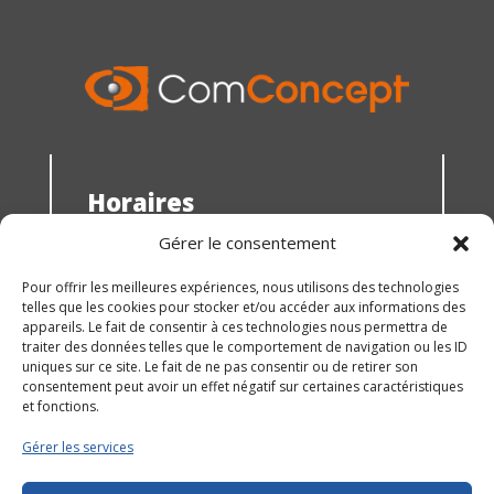
Horaires
du lundi au jeudi : 8h30 - 12h00 et 13h30 -
Gérer le consentement
18h00
Pour offrir les meilleures expériences, nous utilisons des technologies
le vendredi : 10h30 - 15h00
telles que les cookies pour stocker et/ou accéder aux informations des
Vous souhaitez nous rencontrer ? prenez
appareils. Le fait de consentir à ces technologies nous permettra de
RDV !
traiter des données telles que le comportement de navigation ou les ID
© 2026 ComConcept |
Mentions légales
uniques sur ce site. Le fait de ne pas consentir ou de retirer son
consentement peut avoir un effet négatif sur certaines caractéristiques
et fonctions.
Gérer les services
Suivez nous !