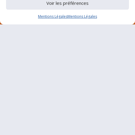
Voir les préférences
Mentions Légales
Mentions Légales
Nous
trouver
ComConcept
21B route de Limoges
87220 Boisseuil
Téléphone
05 87 50 15 74
Email
contact@com-concept.fr