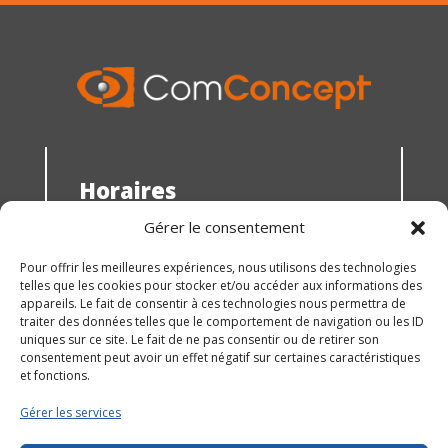
Horaires
du lundi au jeudi : 8h30 - 12h00 et 13h30 -
Gérer le consentement
18h00
Pour offrir les meilleures expériences, nous utilisons des technologies
le vendredi : 10h30 - 15h00
telles que les cookies pour stocker et/ou accéder aux informations des
Vous souhaitez nous rencontrer ? prenez
appareils. Le fait de consentir à ces technologies nous permettra de
RDV !
traiter des données telles que le comportement de navigation ou les ID
© 2026 ComConcept |
Mentions légales
uniques sur ce site. Le fait de ne pas consentir ou de retirer son
consentement peut avoir un effet négatif sur certaines caractéristiques
et fonctions.
Gérer les services
Suivez nous !