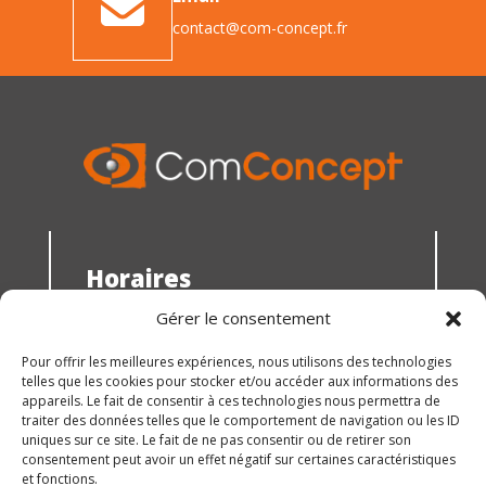
contact@com-concept.fr
Horaires
du lundi au jeudi : 8h30 - 12h00 et 13h30 -
Gérer le consentement
18h00
le vendredi : 10h30 - 15h00
Pour offrir les meilleures expériences, nous utilisons des technologies
telles que les cookies pour stocker et/ou accéder aux informations des
Vous souhaitez nous rencontrer ? prenez
appareils. Le fait de consentir à ces technologies nous permettra de
RDV !
traiter des données telles que le comportement de navigation ou les ID
© 2026 ComConcept |
Mentions légales
uniques sur ce site. Le fait de ne pas consentir ou de retirer son
consentement peut avoir un effet négatif sur certaines caractéristiques
et fonctions.