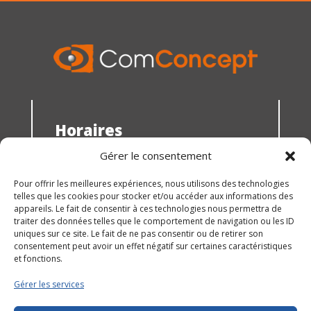
Horaires
du lundi au jeudi : 8h30 - 12h00 et 13h30 -
Gérer le consentement
18h00
Pour offrir les meilleures expériences, nous utilisons des technologies
le vendredi : 10h30 - 15h00
telles que les cookies pour stocker et/ou accéder aux informations des
Vous souhaitez nous rencontrer ? prenez
appareils. Le fait de consentir à ces technologies nous permettra de
RDV !
traiter des données telles que le comportement de navigation ou les ID
© 2026 ComConcept |
Mentions légales
uniques sur ce site. Le fait de ne pas consentir ou de retirer son
consentement peut avoir un effet négatif sur certaines caractéristiques
et fonctions.
Gérer les services
Suivez nous !